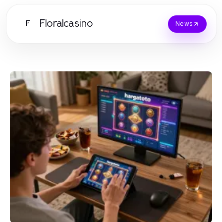
Floralcasino
F
News