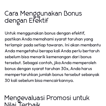
Cara Menggunakan Bonus
dengan Efektif
Untuk menggunakan bonus dengan efektif,
pastikan Anda memahami syarat taruhan yang
terlampir pada setiap tawaran. Ini akan membantu
Anda mengetahui berapa kali Anda perlu bertaruh
sebelum bisa menarik kemenangan dari bonus
tersebut. Sebagai contoh, jika Anda memperoleh
bonus dengan syarat taruhan 30x, Anda harus
mempertaruhkan jumlah bonus tersebut sebanyak
30 kali sebelum bisa mencairkannya.
Mengevaluasi Promosi untuk
Nilai Terbaik