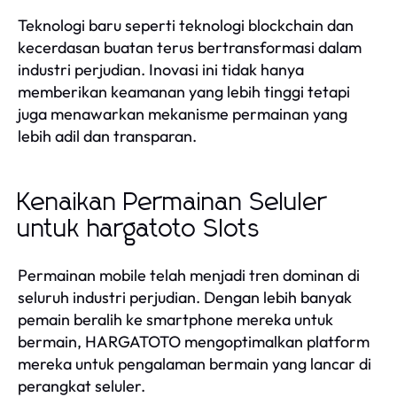
Teknologi baru seperti teknologi blockchain dan
kecerdasan buatan terus bertransformasi dalam
industri perjudian. Inovasi ini tidak hanya
memberikan keamanan yang lebih tinggi tetapi
juga menawarkan mekanisme permainan yang
lebih adil dan transparan.
Kenaikan Permainan Seluler
untuk hargatoto Slots
Permainan mobile telah menjadi tren dominan di
seluruh industri perjudian. Dengan lebih banyak
pemain beralih ke smartphone mereka untuk
bermain, HARGATOTO mengoptimalkan platform
mereka untuk pengalaman bermain yang lancar di
perangkat seluler.