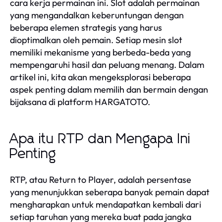
cara kerja permainan ini. Slot adalah permainan
yang mengandalkan keberuntungan dengan
beberapa elemen strategis yang harus
dioptimalkan oleh pemain. Setiap mesin slot
memiliki mekanisme yang berbeda-beda yang
mempengaruhi hasil dan peluang menang. Dalam
artikel ini, kita akan mengeksplorasi beberapa
aspek penting dalam memilih dan bermain dengan
bijaksana di platform HARGATOTO.
Apa itu RTP dan Mengapa Ini
Penting
RTP, atau Return to Player, adalah persentase
yang menunjukkan seberapa banyak pemain dapat
mengharapkan untuk mendapatkan kembali dari
setiap taruhan yang mereka buat pada jangka