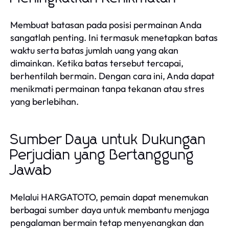
Membuat batasan pada posisi permainan Anda
sangatlah penting. Ini termasuk menetapkan batas
waktu serta batas jumlah uang yang akan
dimainkan. Ketika batas tersebut tercapai,
berhentilah bermain. Dengan cara ini, Anda dapat
menikmati permainan tanpa tekanan atau stres
yang berlebihan.
Sumber Daya untuk Dukungan
Perjudian yang Bertanggung
Jawab
Melalui HARGATOTO, pemain dapat menemukan
berbagai sumber daya untuk membantu menjaga
pengalaman bermain tetap menyenangkan dan