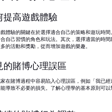
何提高遊戲體驗
遊戲體驗的關鍵在於選擇適合自己的策略和遊玩時間
契合自己習慣的角色和玩法。其次，選擇適當的時間
更多的活動和獎勵，從而增加遊戲的樂趣。
見的賭博心理誤區
玩家在賭博過程中容易陷入心理誤區，例如「我已經
可能導致不必要的損失。了解心理學的基本原則可以
。