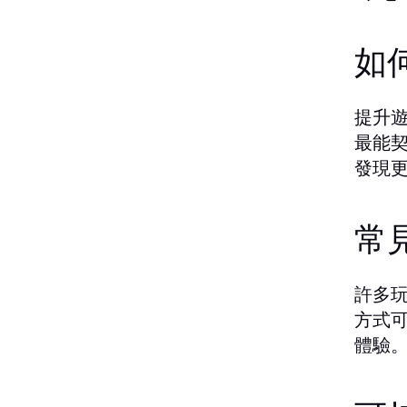
如
提升
最能
發現
常
許多
方式
體驗