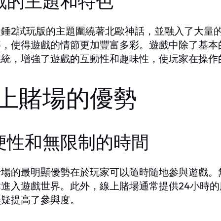
戲的主題和特色
之錘2試玩版的主題圍繞著北歐神話，並融入了大量
事，使得遊戲的情節更加豐富多彩。遊戲中除了基本
系統，增強了遊戲的互動性和趣味性，使玩家在操作
上賭場的優勢
便性和無限制的時間
賭場的最明顯優勢在於玩家可以隨時隨地參與遊戲。
鬆進入遊戲世界。此外，線上賭場通常提供24小時
無疑提高了參與度。