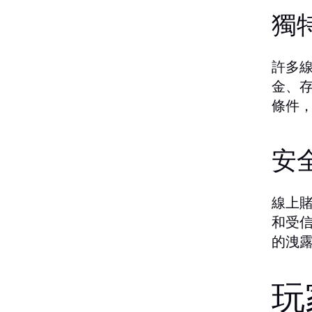
獨
許多
金、
條件
安
線上
和受
的洩
玩