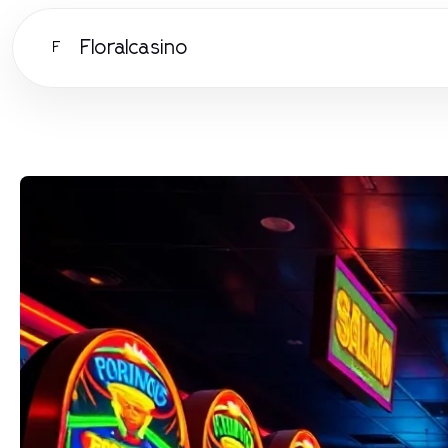
Floralcasino
F