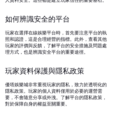
人資料安全。這些都是建立玩家信任的重要基石。
如何辨識安全的平台
玩家在選擇在線娛樂平台時，首先要注意平台的執
照和認證，這是合理經營的指標。此外，查看其他
玩家的評價與反饋，了解平台的安全措施及問題處
理方式，也是辨識安全平台的重要途徑。
玩家資料保護與隱私政策
優塔娛樂城非常重視玩家的隱私，致力於透明化的
隱私政策。玩家的個人資料僅用於必要的運營需
要，不會隨意分享或外洩。了解平台的隱私政策，
對於保障自身的權益至關重要。