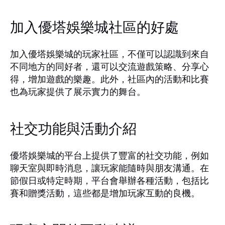
加入優塔娛樂城社區的好處
加入優塔娛樂城的玩家社區，不僅可以認識到來自
不同地方的同好者，還可以交流遊戲策略、分享心
得，增加遊戲的樂趣。此外，社區內的活動和比賽
也為玩家提供了展示實力的舞台。
社交功能與活動介紹
優塔娛樂城的平台上提供了豐富的社交功能，例如
聊天室與即時消息，讓玩家能隨時與朋友溝通。在
節假日或特定時期，平台會舉辦各種活動，包括比
賽和贈獎活動，這些都是增加玩家互動的良機。